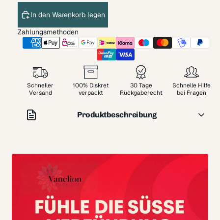
In den Warenkorb legen
Zahlungsmethoden
Schneller
100% Diskret
30 Tage
Schnelle Hilfe
Versand
verpackt
Rückgaberecht
bei Fragen
Produktbeschreibung
Dieses professionelle Massageöl ist ein pflanzliches
Aphrodisiakum, das aus einer feinen Mischung
pflanzlicher Öle besteht, die sorgfältig mit einer
sorgfältigen Auswahl reiner ätherischer Öle parfümiert
sind.
Aphrodisierendes Massageöl von Herval