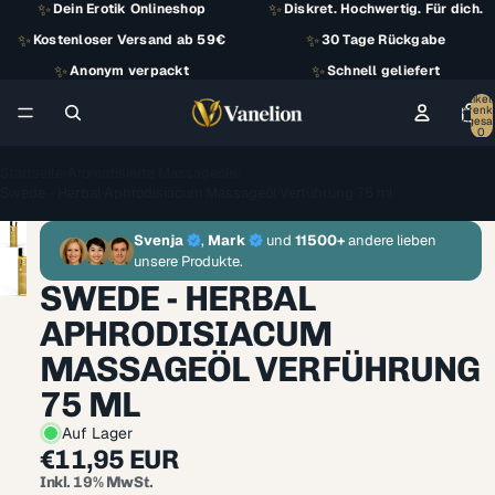
✨
✨
Dein Erotik Onlineshop
Diskret. Hochwertig. Für dich.
✨
✨
Kostenloser Versand ab 59€
30 Tage Rückgabe
✨
✨
Anonym verpackt
Schnell geliefert
Artikel
Warenk
insgesa
0
Startseite
›
Aromatisierte Massageöle
›
Swede - Herbal Aphrodisiacum Massageöl Verführung 75 ml
Svenja
,
Mark
und
11500+
andere lieben
unsere Produkte.
SWEDE - HERBAL
APHRODISIACUM
MASSAGEÖL VERFÜHRUNG
75 ML
Auf Lager
€11,95 EUR
Inkl. 19% MwSt.