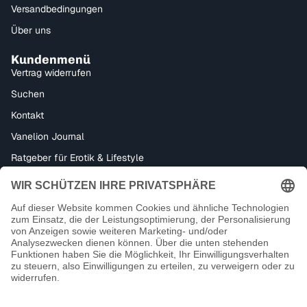
Versandbedingungen
Über uns
Kundenmenü
Vertrag widerrufen
Suchen
Kontakt
Vanelion Journal
Ratgeber für Erotik & Lifestyle
Bondage, Dominanz & Fetisch – Alles für dein BDSM-Erlebnis
Datenschutzerklärung
Impressum
Facebook
Instagram
Tiktok
Kontaktinformationen
18+ Kein Verkauf an Minderjährige
AGB
Zahlungsmethoden
Widerrufsrecht
Versand
© 2026
Vanelion Paradise