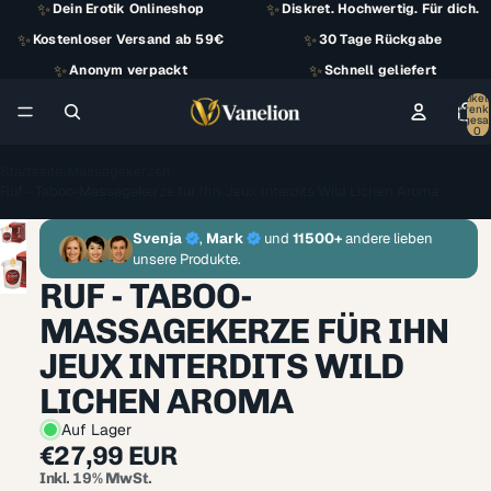
✨
✨
Dein Erotik Onlineshop
Diskret. Hochwertig. Für dich.
✨
✨
Kostenloser Versand ab 59€
30 Tage Rückgabe
✨
✨
Anonym verpackt
Schnell geliefert
Artikel
Warenk
insgesa
0
Startseite
›
Massagekerzen
›
Ruf - Taboo-Massagekerze für Ihn Jeux Interdits Wild Lichen Aroma
Svenja
,
Mark
und
11500+
andere lieben
unsere Produkte.
RUF - TABOO-
MASSAGEKERZE FÜR IHN
JEUX INTERDITS WILD
LICHEN AROMA
Auf Lager
€27,99 EUR
Inkl. 19% MwSt.