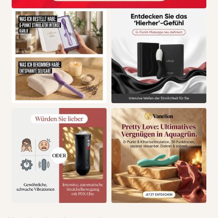
Die Fließfähigkeit wird durch Wärme verbessert.
Das Öl dringt besser in die Epidermis ein und macht sie
weich.
Das Öl ist pflegend, beruhigend und schützend.
Es sorgt für Wohlbefinden und eignet sich hervorragend
zur Muskelentspannung nach sportlicher Anstrengung,
sowie zur Physiotherapie.
Wie benutzt man:
1- Zünde die Kerze an.
2- 10 Minuten warten – das Wachs wird flüssig.
3- Löschen Sie die Kerze.
4- Tragen Sie das Wachs auf die Haut auf (nachdem Sie
die Temperatur kontrolliert haben).
5- Üben Sie eine sinnliche Massage bei Ihrem Partner.
Inhalt: 60 Gramm