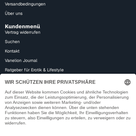
Versandbedingungen
Über uns
Kundenmenü
Vertrag widerrufen
Suchen
Kontakt
Vanelion Journal
Ratgeber für Erotik & Lifestyle
Bondage, Dominanz & Fetisch – Alles für dein BDSM-Erlebnis
Datenschutzerklärung
Impressum
Facebook
Instagram
Tiktok
Kontaktinformationen
18+ Kein Verkauf an Minderjährige
AGB
Zahlungsmethoden
Widerrufsrecht
Versand
© 2026
Vanelion Paradise