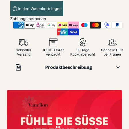
In den Warenkorb legen
Zahlungsmethoden
Schneller
100% Diskret
30 Tage
Schnelle Hilfe
Versand
verpackt
Rückgaberecht
bei Fragen
Produktbeschreibung
Massagekerze für Männer aus 100 % natürlichem Öl und
natürlichem Wildflechtenduft.
Diese in Südfrankreich (Provence) hergestellte Kerze hat
ein kraftvolles und männliches Aroma, das die ganze
Männlichkeit des Mannes freisetzt.
Sein Glasbehälter schafft eine einzigartige Atmosphäre
und verleiht Ihren erotischen Spielen neues Leben. Die