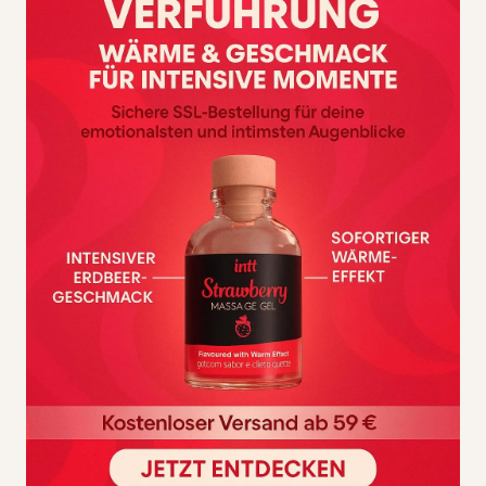
warmen Streicheleinheiten, zart duftend und sinnlich,
machen die Massage noch intensiver und angenehmer.
Zutaten: HYDROGENIERTES SOJABOHNENÖL, COCOS
NUCIFERA (KOKOSNUSS)ÖL, PARFUM (DUFT), CERA
ALBA (BIENENWACHS), ALPHA-ISOMETHYL IONON,
BENZYL BENZOAT, ZIMT, COUMARIN, GERANIOL, HEXYL
ZIMT, LIMONEN, LINALOOL, ZITRONENSÄURE.
Die Massagekerze enthält weder Konservierungsstoffe
noch Paraffin. Es wird aus natürlichen Rohstoffen
hergestellt: einer Mischung aus Sojaöl, Kokosöl und
Bienenwachs usw.
HERGESTELLT IN FRANKREICH – Provence
NICHT AN TIEREN GETESTET
100 % NATÜRLICHES ÖL
PREMIUM QUALITÄT
Eigenschaften:
Im Vergleich zu einem herkömmlichen Kaltöl steigert die
Wärme des Wachses das Wohlbefinden.