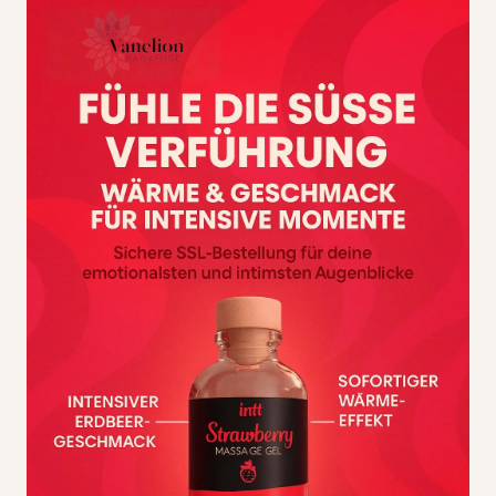
spektakulär sexy Design, mit denen Sie zur Bombe der
Verführung werden, hergestellt von der renommierten
Marke für sexy Dessous Passion
Magali-Set
Bestehend aus drei Teilen
Bestehend aus Oberteil, Strapsgürtel und Tanga
rote Farbe
Präsentation in einer schönen Box
Zusammensetzung: 75 % Polyester / 15 %
Elasthan / 10 % Polyamid
Größe S/M
Passion ist Dessous, die in der Europäischen Union unter
strengen Qualitätskontrollen hergestellt werden und
sowohl bei der Herstellung als auch bei den dekorativen
Elementen auf ein Höchstmaß an Details achten. Sie
sind für die heutige Welt, dynamische Menschen mit dem
Wunsch nach Innovation und dem Gefühl, immer auf
dem neuesten Stand zu sein, konzipiert.