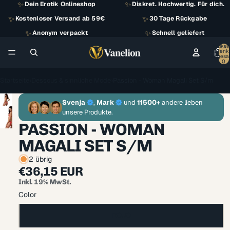
✨
✨
Dein Erotik Onlineshop
Diskret. Hochwertig. Für dich.
✨
✨
Kostenloser Versand ab 59€
30 Tage Rückgabe
✨
✨
Anonym verpackt
Schnell geliefert
Artikel
Warenk
insgesa
0
Startseite
›
Dessous & sinnliche Mode
›
Passion - Woman Magali Set S/m
Svenja
,
Mark
und
11500+
andere lieben
unsere Produkte.
PASSION - WOMAN
MAGALI SET S/M
2 übrig
€36,15 EUR
Inkl. 19% MwSt.
Color
ROJO