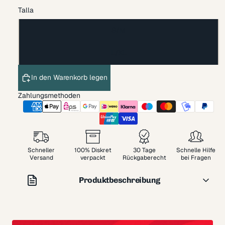
Talla
S/M
L/XL
In den Warenkorb legen
Zahlungsmethoden
Schneller
100% Diskret
30 Tage
Schnelle Hilfe
Versand
verpackt
Rückgaberecht
bei Fragen
Produktbeschreibung
Dieses Set besteht aus fabelhaften Dessous mit einem