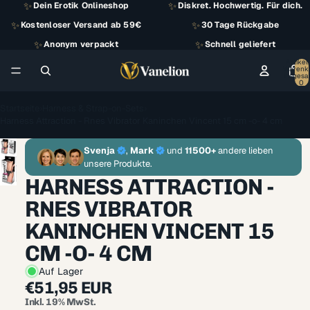
✨
✨
Dein Erotik Onlineshop
Diskret. Hochwertig. Für dich.
✨
✨
Kostenloser Versand ab 59€
30 Tage Rückgabe
✨
✨
Anonym verpackt
Schnell geliefert
Artikel
Warenk
insgesa
0
Startseite
›
Harness & Strap-on-Sets
›
Harness Attraction - Rnes Vibrator Kaninchen Vincent 15 cm -o- 4 cm
Svenja
,
Mark
und
11500+
andere lieben
unsere Produkte.
HARNESS ATTRACTION -
RNES VIBRATOR
KANINCHEN VINCENT 15
CM -O- 4 CM
Auf Lager
€51,95 EUR
Inkl. 19% MwSt.