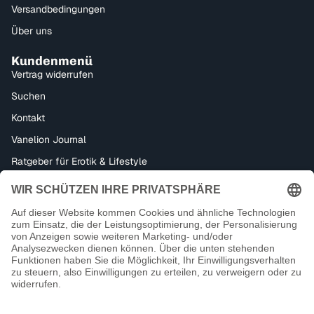
Versandbedingungen
Über uns
Kundenmenü
Vertrag widerrufen
Suchen
Kontakt
Vanelion Journal
Ratgeber für Erotik & Lifestyle
Bondage, Dominanz & Fetisch – Alles für dein BDSM-Erlebnis
Datenschutzerklärung
Impressum
Facebook
Instagram
Tiktok
Kontaktinformationen
18+ Kein Verkauf an Minderjährige
AGB
Zahlungsmethoden
Widerrufsrecht
Versand
© 2026
Vanelion Paradise