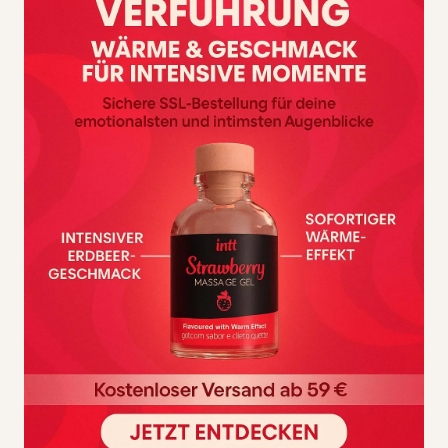
Dieses Harness Attraction-Geschirr ist mit einem Rabbit-
Vibrator ausgestattet, dessen Formen sehr gut gestaltet
sind, um das Vergnügen in Beziehungen zu steigern.
Dank seines Gurtsystems passt es sich nicht nur an viele
Taillen an, sondern bleibt auch während der gesamten
Aktivität an Ort und Stelle.
Das Harness-Klicksystem ist eine von Harness Attraction
patentierte Art von Schnürsenkeln, mit der Sie unzählige
Penisse und Dongs mit demselben Harness austauschen
können.
Zwei leistungsstarke Motoren
Phalatos-freier Rabbit Tpr-Vibrator
Weich und seidig im Griff
Realistische Penismaße; 15x4cm
Dieses Geschirr ist für die Verwendung durch Frauen und
Männer gleichermaßen konzipiert.