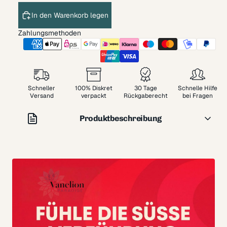
In den Warenkorb legen
Zahlungsmethoden
Schneller
100% Diskret
30 Tage
Schnelle Hilfe
Versand
verpackt
Rückgaberecht
bei Fragen
Produktbeschreibung
Harness Attraction ist die umfassendste
Geschirrkollektion! Realistisch, rotierend, mit Vibration,
Löchern usw. Jetzt haben Sie die Gelegenheit, Ihre
Fantasien mit der umfassenden Harness Attracion-
Garantie wahr werden zu lassen. Sorgfältig geprüfte
Qualität für ein perfektes Ergebnis.