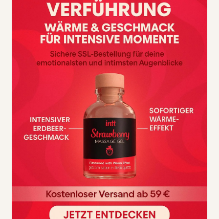
Für Nutzer, die einen realistischen Dual-Penetrator mit
doppeltem Ringsystem und klarer Passform möchten.
Für wen ist CalExotics
Accommodator Dual Penetrator
nicht gedacht?
Nicht passend, wenn du ein besonders weiches,
minimalistisches Toy ohne zusätzliche Haltestruktur
bevorzugst.
WELCHES PROBLEM LÖST
CALEXOTICS ACCOMMODATOR
DUAL PENETRATOR?
Das Hauptproblem:
Mehr Reiz kann schnell unhandlich
werden, wenn ein Toy nicht sauber sitzt oder zu viel
separate Teile braucht.