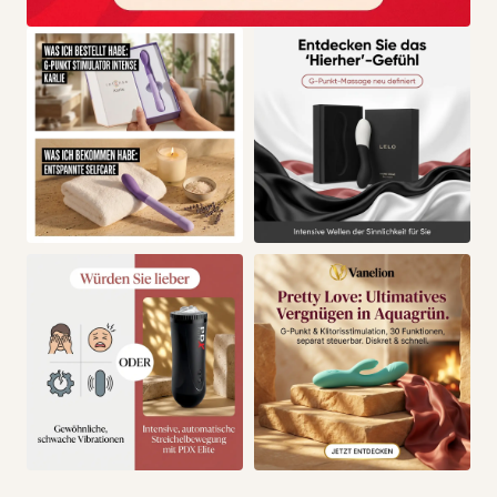
Die Lösung:
CalExotics Accommodator Dual Penetrator
kombiniert realistische Form mit einem Ringsystem für
Penis und Hoden, damit der Sitz kontrollierter und die
Anwendung direkter wird.
DEINE KONKRETEN VORTEILE
IM ALLTAG
Mehr Stabilität im Einsatz
Das doppelte Stützsystem hilft, dass das Modell
bewusster geführt werden kann.
Mehr Intensität auf engem Raum
Die Konstruktion liefert einen klar fokussierten Reiz, ohne
unnötig kompliziert zu werden.
Mehr Kontrolle statt