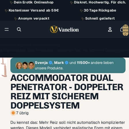
✨
✨
Dein Erotik Onlineshop
Diskret. Hochwertig. Für dich.
✨
✨
Kostenloser Versand ab 59€
30 Tage Rückgabe
✨
✨
Anonym verpackt
Schnell geliefert
Artikel
Warenk
insgesa
0
Startseite
›
Doppelpenetrationsringe
›
Accommodator Dual Penetrator - doppelter Reiz mit sicherem Doppelsyste
Svenja
,
Mark
und
11500+
andere lieben
unsere Produkte.
ACCOMMODATOR DUAL
PENETRATOR - DOPPELTER
REIZ MIT SICHEREM
DOPPELSYSTEM
7 übrig
Du kennst das: Mehr Reiz soll nicht automatisch komplizierter
werden. Dieses Modell verbindet realistische Form mit einem