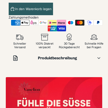
In den Warenkorb legen
Zahlungsmethoden
Schneller
100% Diskret
30 Tage
Schnelle Hilfe
Versand
verpackt
Rückgaberecht
bei Fragen
Produktbeschreibung
Du willst Intensität, aber ohne ein aufwendiges Setup. Du
suchst ein Modell, das direkt funktioniert und dabei nicht
instabil wirkt.
FÜR WEN IST CALEXOTICS
ACCOMMODATOR DUAL
PENETRATOR GEMACHT?