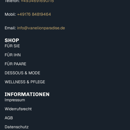
Telefon:
+4934691690715
TECHNISCHE MERKMALE
Mobil:
+49176 84819464
Produkttyp:
Dual Penetrator
Material:
TPR
Email:
info@vanelionparadise.de
Maße:
13 x 3,25 cm
SHOP
Besonderheit:
zwei Ringe für Penis und Hoden
FÜR SIE
Farbe:
laut Variante
FÜR IHN
FAQ
FÜR PAARE
Wofür sind die zwei Ringe
DESSOUS & MODE
gedacht?
WELLNESS & PFLEGE
INFORMATIONEN
Sie sorgen für mehr Halt und verteilen den Sitz über
Impressum
Penis und Hoden.
Widerrufsrecht
Ist das Modell eher kompakt
AGB
oder groß?
Datenschutz