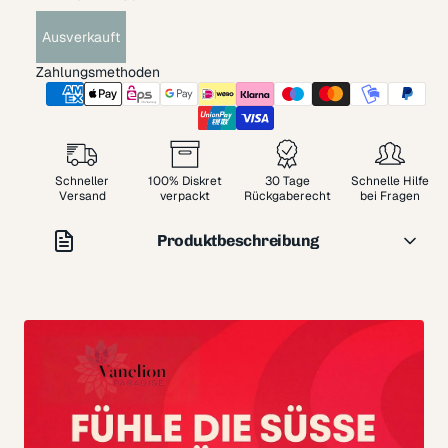
Ausverkauft
Zahlungsmethoden
Schneller
100% Diskret
30 Tage
Schnelle Hilfe
Versand
verpackt
Rückgaberecht
bei Fragen
Produktbeschreibung
Du willst nicht raten müssen, ob ein Toy heute zu viel ist.
Du willst eine abgestufte Lösung, die dir Sicherheit und
Kontrolle zurückgibt.
FÜR WEN IST CALEXOTICS 5-
TEILIGES DILATOR-SET
GEMACHT?