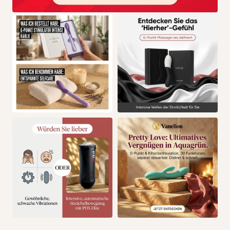
über fünf aufeinander aufbauende Stufen, ergonomische
Form und ein tragbares Konzept, damit Fortschritt
planbarer wird.
DEINE KONKRETEN VORTEILE
IM ALLTAG
Mehr Kontrolle über dein Tempo
Die abgestuften Größen nehmen Druck aus dem
Ausprobieren.
Mehr Sicherheit beim Einführen
Eine ergonomische Form unterstützt einen ruhigeren,
bewussteren Ablauf.
Mehr Kontinuität statt Zufall