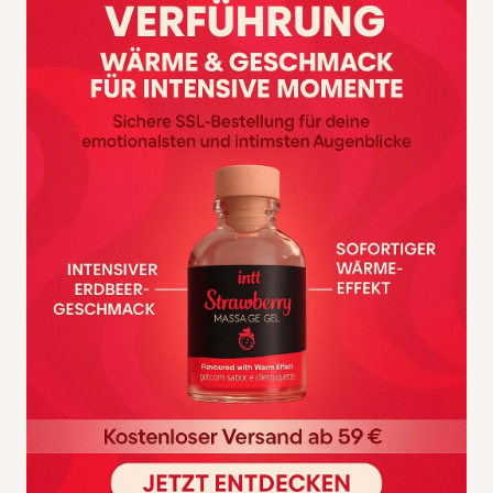
Für alle, die sich schrittweise an mehr Weite oder Routine
gewöhnen möchten und dafür ein klar aufgebautes Set
bevorzugen.
Für wen ist CalExotics 5-teiliges
Dilator-Set nicht gedacht?
Nicht passend, wenn du nur ein einzelnes Toy mit sofort
viel Fülle suchst und keine Progression brauchst.
WELCHES PROBLEM LÖST
CALEXOTICS 5-TEILIGES
DILATOR-SET?
Das Hauptproblem:
Ein einzelnes Modell ist oft
entweder zu klein, zu groß oder einfach nicht passend
für den aktuellen Stand.
Die Lösung:
CalExotics 5-teiliges Dilator-Set löst das