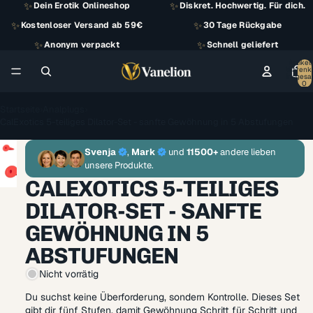
✨
✨
Dein Erotik Onlineshop
Diskret. Hochwertig. Für dich.
✨
✨
Kostenloser Versand ab 59€
30 Tage Rückgabe
✨
✨
Anonym verpackt
Schnell geliefert
Artikel
Warenk
insgesa
0
Startseite
›
Analplugs
›
CalExotics 5-teiliges Dilator-Set - sanfte Gewöhnung in 5 Abstufungen
Svenja
,
Mark
und
11500+
andere lieben
unsere Produkte.
CALEXOTICS 5-TEILIGES
DILATOR-SET - SANFTE
GEWÖHNUNG IN 5
ABSTUFUNGEN
Nicht vorrätig
Du suchst keine Überforderung, sondern Kontrolle. Dieses Set
gibt dir fünf Stufen, damit Gewöhnung Schritt für Schritt und