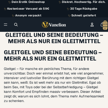
✨
✨
Dein Erotik Onlineshop
Diskret. Hochwertig. Für dich.
✨
✨
Kostenloser Versand ab 59€
30 Tage Rückgabe
✨
✨
Anonym verpackt
Schnell geliefert
Artikel
Warenk
insgesa
0
GLEITGEL UND SEINE BEDEUTUNG –
MEHR ALS NUR EIN GLEITMITTEL
GLEITGEL UND SEINE BEDEUTUNG –
MEHR ALS NUR EIN GLEITMITTEL
Gleitgel – für manche ein peinliches Thema, für andere
unverzichtbar. Doch wer einmal erlebt hat, wie viel angenehmer,
intensiver und lustvoller Berührung mit dem richtigen Gleitgel
sein kann, weiß: Es ist weit mehr als nur ein Gleitmittel. Egal ob
beim Sex, mit Toys oder bei der Selbstbefriedigung – Gleitgel
kann Komfort und Empfinden massiv verbessern. Dieser Artikel
zeigt dir, warum es sich lohnt, dem Thema mehr Aufmerksamkeit
zu schenken.