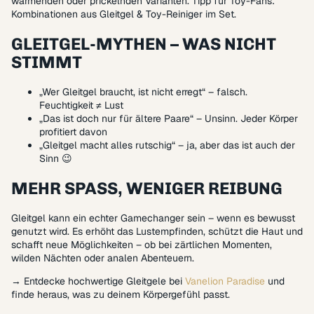
wärmenden oder prickelnden Varianten. Tipp für Toy-Fans:
Kombinationen aus Gleitgel & Toy-Reiniger im Set.
GLEITGEL-MYTHEN – WAS NICHT
STIMMT
„Wer Gleitgel braucht, ist nicht erregt“ – falsch.
Feuchtigkeit ≠ Lust
„Das ist doch nur für ältere Paare“ – Unsinn. Jeder Körper
profitiert davon
„Gleitgel macht alles rutschig“ – ja, aber das ist auch der
Sinn 😉
MEHR SPASS, WENIGER REIBUNG
Gleitgel kann ein echter Gamechanger sein – wenn es bewusst
genutzt wird. Es erhöht das Lustempfinden, schützt die Haut und
schafft neue Möglichkeiten – ob bei zärtlichen Momenten,
wilden Nächten oder analen Abenteuern.
→ Entdecke hochwertige Gleitgele bei
Vanelion Paradise
und
finde heraus, was zu deinem Körpergefühl passt.