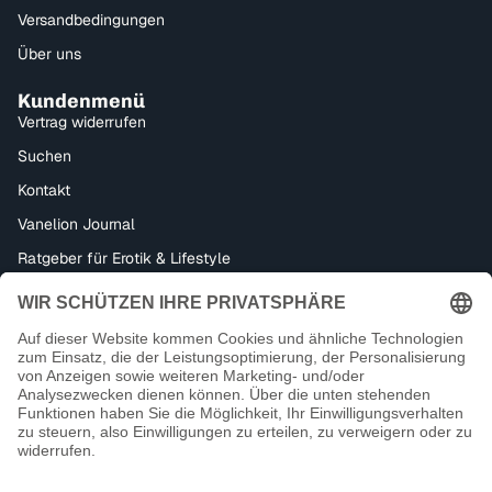
Versandbedingungen
Über uns
Kundenmenü
Vertrag widerrufen
Suchen
Kontakt
Vanelion Journal
Ratgeber für Erotik & Lifestyle
Bondage, Dominanz & Fetisch – Alles für dein BDSM-Erlebnis
Datenschutzerklärung
Impressum
Facebook
Instagram
Tiktok
Kontaktinformationen
18+ Kein Verkauf an Minderjährige
AGB
Zahlungsmethoden
Widerrufsrecht
Versand
© 2026
Vanelion Paradise